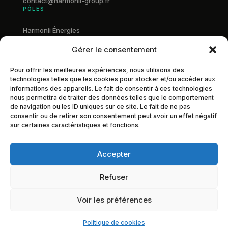
contact@harmonii-group.fr
PÔLES
Harmonii Énergies
Harmonii Automatisme
Gérer le consentement
Démarche projet
Pour offrir les meilleures expériences, nous utilisons des
GROUPE
technologies telles que les cookies pour stocker et/ou accéder aux
informations des appareils. Le fait de consentir à ces technologies
À propos
nous permettra de traiter des données telles que le comportement
de navigation ou les ID uniques sur ce site. Le fait de ne pas
Contact
consentir ou de retirer son consentement peut avoir un effet négatif
sur certaines caractéristiques et fonctions.
LIENS
LinkedIn
Accepter
Mentions légales
Refuser
Voir les préférences
© 2026 Harmonii Group. Tous droits réservés. — Site créé par
Baptiste Marclay
Politique de cookies